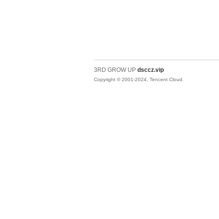
3RD GROW UP
dsccz.vip
Copyright © 2001-2024, Tencent Cloud.