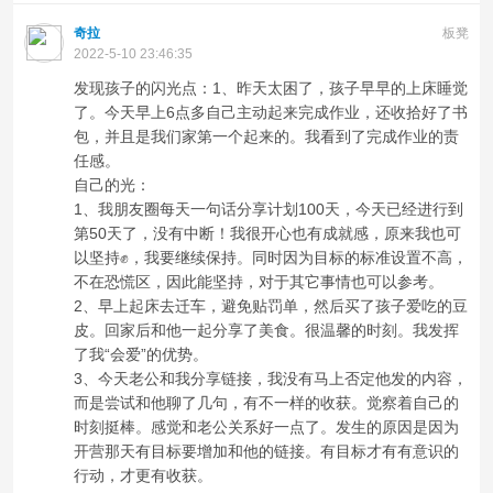
奇拉
板凳
2022-5-10 23:46:35
发现孩子的闪光点：1、昨天太困了，孩子早早的上床睡觉
了。今天早上6点多自己主动起来完成作业，还收拾好了书
包，并且是我们家第一个起来的。我看到了完成作业的责
任感。
自己的光：
1、我朋友圈每天一句话分享计划100天，今天已经进行到
第50天了，没有中断！我很开心也有成就感，原来我也可
以坚持✊，我要继续保持。同时因为目标的标准设置不高，
不在恐慌区，因此能坚持，对于其它事情也可以参考。
2、早上起床去迁车，避免贴罚单，然后买了孩子爱吃的豆
皮。回家后和他一起分享了美食。很温馨的时刻。我发挥
了我“会爱”的优势。
3、今天老公和我分享链接，我没有马上否定他发的内容，
而是尝试和他聊了几句，有不一样的收获。觉察着自己的
时刻挺棒。感觉和老公关系好一点了。发生的原因是因为
开营那天有目标要增加和他的链接。有目标才有有意识的
行动，才更有收获。