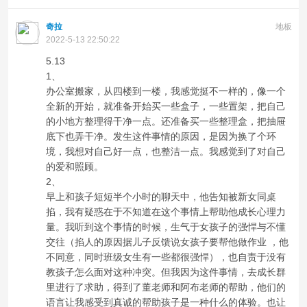
奇拉
地板
2022-5-13 22:50:22
5.13
1、
办公室搬家，从四楼到一楼，我感觉挺不一样的，像一个
全新的开始，就准备开始买一些盒子，一些置架，把自己
的小地方整理得干净一点。还准备买一些整理盒，把抽屉
底下也弄干净。发生这件事情的原因，是因为换了个环
境，我想对自己好一点，也整洁一点。我感觉到了对自己
的爱和照顾。
2、
早上和孩子短短半个小时的聊天中，他告知被新女同桌
掐，我有疑惑在于不知道在这个事情上帮助他成长心理力
量。我听到这个事情的时候，生气于女孩子的强悍与不懂
交往（掐人的原因据儿子反馈说女孩子要帮他做作业 ，他
不同意，同时班级女生有一些都很强悍），也自责于没有
教孩子怎么面对这种冲突。但我因为这件事情，去成长群
里进行了求助，得到了董老师和阿布老师的帮助，他们的
语言让我感受到真诚的帮助孩子是一种什么的体验。也让