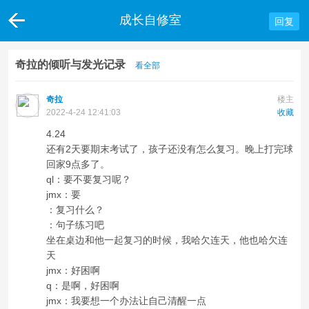
成长自修室
回复
奇拉的倾听与发光记录
看全部
奇拉
楼主
2022-4-24 12:41:03
收藏
4.24
还有2天要期末考试了，孩子还没有怎么复习。晚上打完球
回家9点多了。
ql：要不要复习呢？
jmx：要
：复习什么？
：句子练习吧
坐在桌边和他一起复习的时候，我哈欠连天，他也哈欠连
天
jmx：好困啊
q：是啊，好困啊
jmx：我要想一个办法让自己清醒一点