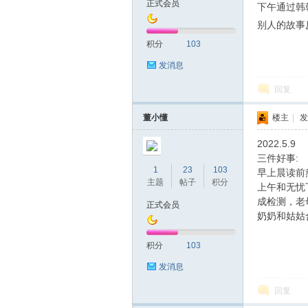
正式会员
下午通过韩
别人的故事
三
积分
103
发消息
回复
董小懂
楼主
|
发
2022.5.9
三件好事:
次
1
23
103
早上晨读前
主题
帖子
积分
上午和无忧
成检测，老
正式会员
奶奶和姑姑
积分
103
发消息
回复
成