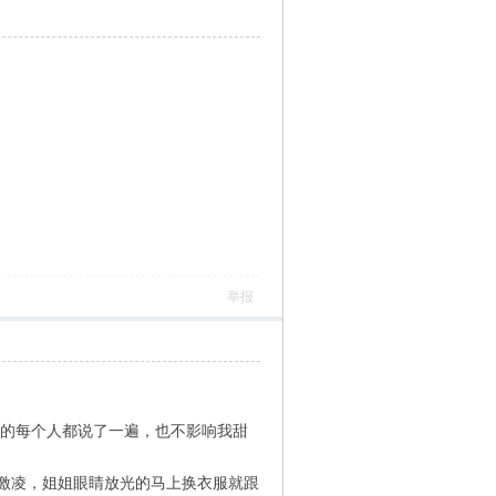
举报
里的每个人都说了一遍，也不影响我甜
激凌，姐姐眼睛放光的马上换衣服就跟