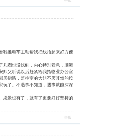
举报
看我推电车主动帮我把线抬起来好方便
了几圈也没找到，内心特别着急，脑海
安师父听说以后赶紧给我指物业办公室
邻居指路，监控室的大姐不厌其烦的按
家玩了。不遇事不知道，遇事就能深深
，愿景也有了，就有了更要好好坚持的
举报