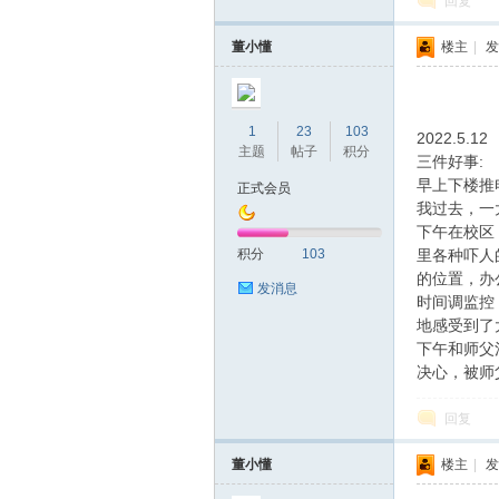
回复
董小懂
楼主
|
发
1
23
103
2022.5.12
主题
帖子
积分
三件好事:
早上下楼推
正式会员
我过去，一
下午在校区
积分
103
里各种吓人
的位置，办
发消息
时间调监控
地感受到了
下午和师父
决心，被师
回复
董小懂
楼主
|
发