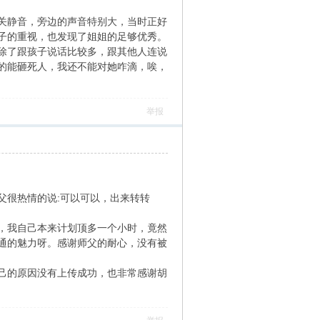
关静音，旁边的声音特别大，当时正好
子的重视，也发现了姐姐的足够优秀。
除了跟孩子说话比较多，跟其他人连说
的能砸死人，我还不能对她咋滴，唉，
举报
父很热情的说:可以可以，出来转转
，我自己本来计划顶多一个小时，竟然
通的魅力呀。感谢师父的耐心，没有被
己的原因没有上传成功，也非常感谢胡