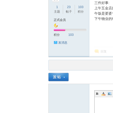
三件好事:
1
23
103
上午五金店
主题
帖子
积分
午饭是婆婆
下午物业的
正式会员
积分
103
发消息
回复