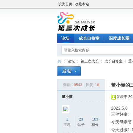
设为首页
收藏本站
论坛
成长自修室
深度成长圈
论坛
第三次成长
成长自修室
董
董小懂的
查看:
10543
|
回复:
18
第
»
›
›
›
董小懂
发表于 2022
2022.5.8
三件好事:
1
23
103
今天母亲节
主题
帖子
积分
今天过级1