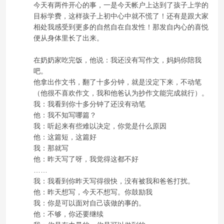
今天有两件开心的事，一是今天帐户上达到了孩子上学的
目标学费，这样孩子上初中心中就不慌了！还有是跟大家
相处我感受到更多的自然自在自发性！那发自内心的喜悦
便从身体里长了出来。
在奶奶家吃完饭，他说：我还没有写作文，妈妈你陪我
吧。
他拿出作文书，翻了十多分钟，就是没定下来，不动笔
（他很不喜欢作文，我和他爸认为抄作文能完成就行）。
我：我看到你十多分钟了还没有动笔
他：我不知写哪篇？
我：听起来有些难以决定，你觉是什么原因
他：这篇短，这篇好
我：那就写
他：昨天写了呀，我觉得这都不好
……
我：我看到你昨天写得很快，没有被我和爸爸打扰。
他：昨天想写，今天不想写。你鼓励我
我：你是可以面对自己该做的事的。
他：不够，你还要继续