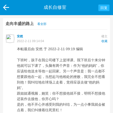
成长自修室
回复
走向丰盛的路上
看全部
安然
楼主
2022-2-11 09:14:04
收藏
本帖最后由 安然 于 2022-2-11 09:19 编辑
下班时，孩子在我公司楼下上篮球课。我下班后十来分钟
他就可以下课了，头脑有两个声音：作为“他的妈妈”，你
应该给他送水等他一起回家。另一个声音是：我一点都不
想要跟他在一起，当想起与他相处的挫败，我完全不想看
到他！我纠结地在球场上走着，觉得应该去做“他的妈
妈”。
跟姐姐通视频，她笑：你不想接他就不接，明明不想接他
还装作去接他，你开心吗？
是的，他不开心并感受到我的纠结，为一点小事我就会被
点着，我们纠缠着往死里杠！