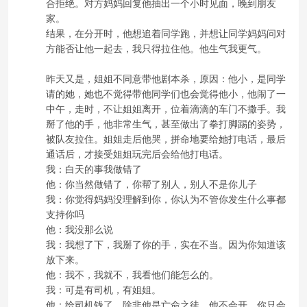
合拒绝。对方妈妈回复他抽出一个小时见面，晚到朋友
家。
结果，在分开时，他想追着同学跑，并想让同学妈妈问对
方能否让他一起去，我只得拉住他。他生气我更气。
昨天又是，姐姐不同意带他剧本杀，原因：他小，是同学
请的她，她也不觉得带他同学们也会觉得他小，他闹了一
中午，走时，不让姐姐离开，位着滴滴的车门不撒手。我
掰了他的手，他非常生气，甚至做出了拳打脚踢的姿势，
被队友拉住。姐姐走后他哭，拼命地要给她打电话，最后
通话后，才接受姐姐玩完后会给他打电话。
我：白天的事我做错了
他：你当然做错了，你帮了别人，别人不是你儿子
我：你觉得妈妈没理解到你，你认为不管你发生什么事都
支持你吗
他：我没那么说
我：我想了下，我掰了你的手，实在不当。因为你知道该
放下来。
他：我不，我就不，我看他们能怎么的。
我：可是有司机，有姐姐。
他：给司机钱了，除非他是亡命之徒，他不会开。你只会