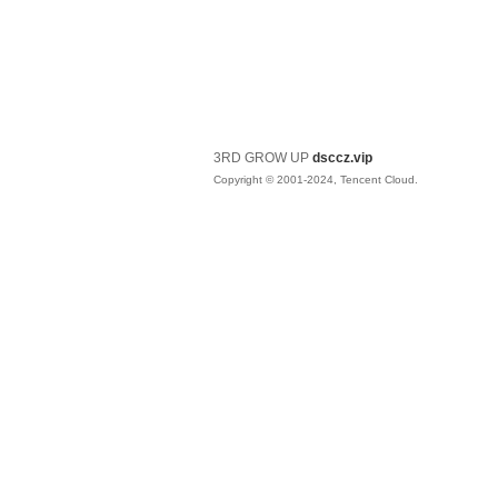
3RD GROW UP
dsccz.vip
Copyright © 2001-2024, Tencent Cloud.