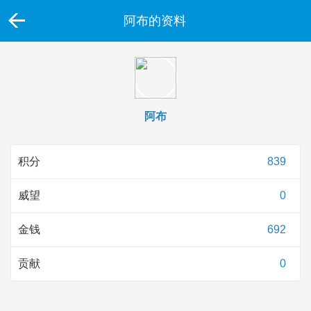
阿布的资料
阿布
积分
839
威望
0
金钱
692
贡献
0